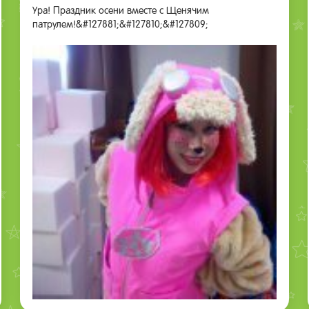
Ура! Праздник осени вместе с Щенячим
патрулем!&#127881;&#127810;&#127809;