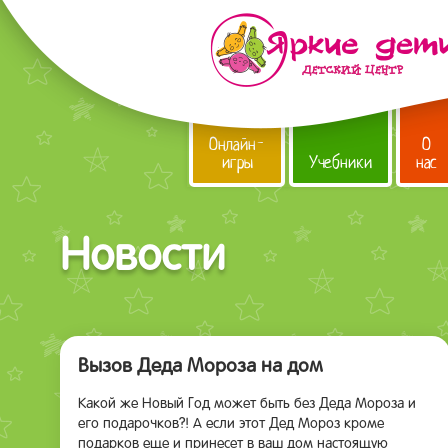
Онлайн-
О
игры
Учебники
нас
Новости
Вызов Деда Мороза на дом
Какой же Новый Год может быть без Деда Мороза и
его подарочков?! А если этот Дед Мороз кроме
подарков еще и принесет в ваш дом настоящую