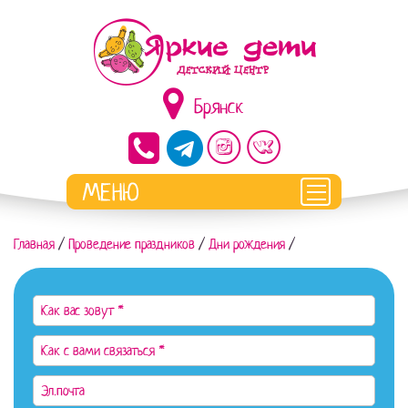
Брянск
Главная
/
Проведение праздников
/
Дни рождения
/